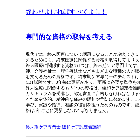
終わりよければすべてよし！
専門的な資格の取得を考える
現代では、終末医療について話題になることが増えてきま
えるためにも、終末医療に関係する資格を取得してより良
終末医療に関係する資格の1つは、終末期ケア専門士です
師、介護福祉士、理学療法士などさまざまな職種の人が取
を支えるための資格です。終末期ケア専門士のテキストは
CBT試験です。3年毎に更新があり、更新に必要な単位を
終末医療に関係するもう1つの資格は、緩和ケア認定看護
カリキュラムを受講し、認定審査に合格しなければなりま
るため身体的、精神的な痛みの緩和や予防に努めます。こ
学び、実践や指導、相談の役割を担うためのものです。認
格は5年ごとに更新しなければなりません。
終末期ケア専門士
緩和ケア認定看護師