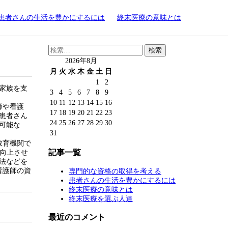
患者さんの生活を豊かにするには
終末医療の意味とは
検
索:
2026年8月
月
火
水
木
金
土
日
1
2
家族を支
3
4
5
6
7
8
9
10
11
12
13
14
15
16
師や看護
17
18
19
20
21
22
23
患者さん
24
25
26
27
28
29
30
可能な
31
教育機関で
記事一覧
向上させ
法などを
看護師の資
専門的な資格の取得を考える
患者さんの生活を豊かにするには
終末医療の意味とは
終末医療を選ぶ人達
最近のコメント