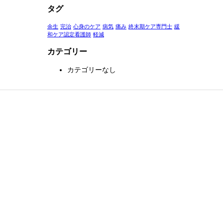
タグ
余生
完治
心身のケア
病気
痛み
終末期ケア専門士
緩
和ケア認定看護師
軽減
カテゴリー
カテゴリーなし