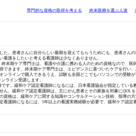
専門的な資格の取得を考える
終末医療を選ぶ人達
した。患者さんに自分らしい最期を迎えてもらうためにも、患者さんの
い看護をしたいと考える看護師は少なくありません。
。終末期ケア専門士は、看護や介護に携わる人のための資格なので、医
得できます。終末期ケア専門士は、エビデンスに基づいたケアを行い、
オンラインで購入できるうえ、試験も全国どこでもパソコンでの受験が
オンライン受講します。
師です。緩和ケア認定看護師になるには、日本看護協会が指定している
せん。緩和ケア認定看護師は、主にがん患者とその家族を対象にQOLを
の資格は、緩和ケアに関する知識やコンサルテーション技術、指導の方
定看護師になるには、5年以上の看護実務経験が必要で、緩和ケア認定